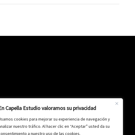
En Capella Estudio valoramos su privacidad
Usamos cookies para mejorar su experiencia de navegación y
analizar nuestro tráfico. Al hacer clic en “Aceptar” usted da su
privacidad
-
Aviso legal
-
Política de cookies
consentimiento a nuestro uso de las cookies.