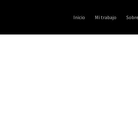
Inicio
Mi trabajo
Sobr
8 a las 12.01.22