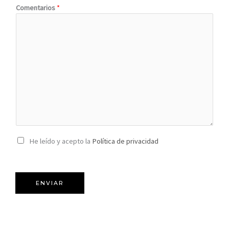
Comentarios
*
C
He leído y acepto la
Política de privacidad
a
s
i
l
ENVIAR
l
a
s
d