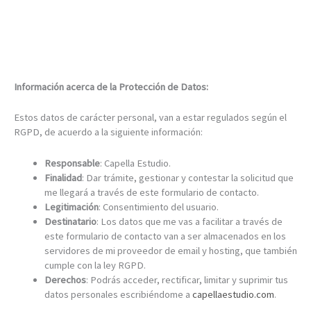
e
v
e
r
i
f
Información acerca de la Protección de Datos:
i
c
Estos datos de carácter personal, van a estar regulados según el
a
RGPD, de acuerdo a la siguiente información:
c
i
Responsable
: Capella Estudio.
ó
Finalidad
: Dar trámite, gestionar y contestar la solicitud que
n
me llegará a través de este formulario de contacto.
Legitimación
: Consentimiento del usuario.
Destinatario
: Los datos que me vas a facilitar a través de
este formulario de contacto van a ser almacenados en los
servidores de mi proveedor de email y hosting, que también
cumple con la ley RGPD.
Derechos
: Podrás acceder, rectificar, limitar y suprimir tus
datos personales escribiéndome a
capellaestudio.com
.