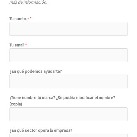
más de información.
Tu nombre
*
t
Tu email
*
u
C
a
s
¿En qué podemos ayudarte?
i
l
l
a
¿Tiene nombre tu marca? ¿Se podría modificar el nombre?
s
(copia)
*
¿En qué sector opera la empresa?