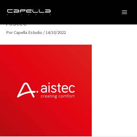
Ir
al
contenido
Aistec
Por
Capella Estudio
/
14/10/2022