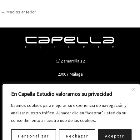
←
Medios anterior
C/ Zamarrilla 12
29007 Málaga
En Capella Estudio valoramos su privacidad
Usamos cookies para mejorar su experiencia de navegación y
analizar nuestro tráfico. Al hacer clic en “Aceptar” usted da su
consentimiento a nuestro uso de las cookies.
Copyright © 2026 Capella Estudio
Política de privacidad
-
Aviso legal
-
Política de cookies
Personalizar
Rechazar
Aceptar