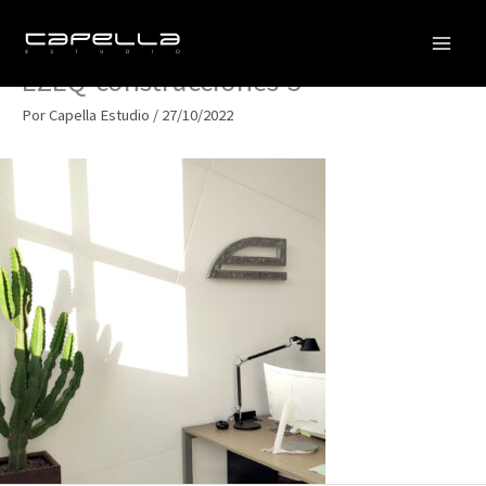
Ir
al
contenido
EZEQ-construcciones-3
Por
Capella Estudio
/
27/10/2022