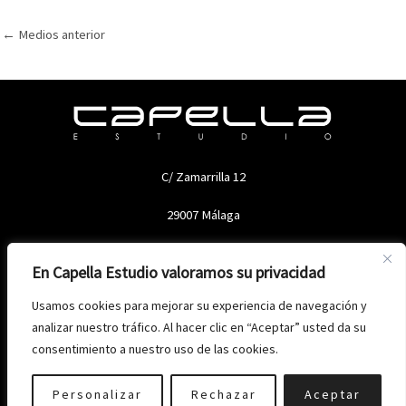
←
Medios anterior
C/ Zamarrilla 12
29007 Málaga
En Capella Estudio valoramos su privacidad
Usamos cookies para mejorar su experiencia de navegación y
analizar nuestro tráfico. Al hacer clic en “Aceptar” usted da su
consentimiento a nuestro uso de las cookies.
Copyright © 2026 Capella Estudio
Política de privacidad
-
Aviso legal
-
Política de cookies
Personalizar
Rechazar
Aceptar