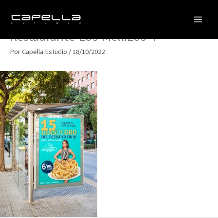
Ir
al
contenido
Restaurante-Los-Mellizos-4
Por
Capella Estudio
/
18/10/2022