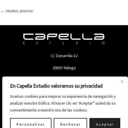
←
Medios anterior
C/ Zamarrilla 12
29007 Málaga
En Capella Estudio valoramos su privacidad
Usamos cookies para mejorar su experiencia de navegación y
analizar nuestro tráfico. Al hacer clic en “Aceptar” usted da su
consentimiento a nuestro uso de las cookies.
Copyright © 2026 Capella Estudio
Política de privacidad
-
Aviso legal
-
Política de cookies
Personalizar
Rechazar
Aceptar